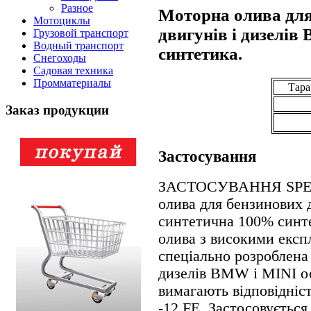
Разное
Моторна олива для
Мотоциклы
двигунів і дизелі
Грузовой транспорт
Водный транспорт
синтетика.
Снегоходы
Садовая техника
Промматериалы
Тара 
Заказ продукции
Застосування
ЗАСТОСУВАННЯ SPECI
олива для бензинових 
синтетична 100% синт
олива з високими експ
спеціально розроблена 
дизелів BMW і MINI ос
вимагають відповідніс
-12 FE. Застосовується