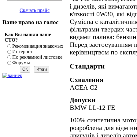
і дизелів, які вимагаю
Скачать прайс
в'язкості 0W30, які в
Сумісна с каталітични
Ваше право на голос
фільтрами твердих част
Как Вы нашли наше
видами палива: бензин,
СТО?
Перед застосуванням н
Рекомендация знакомых
керівництвом по експлу
Интернет
По рекламной листовке
Форумы
Стандарти
Схвалення
ACEA C2
Допуски
BMW LL-12 FE
100% синтетична мотор
розроблена для відмін
двигунів і дизелів авт