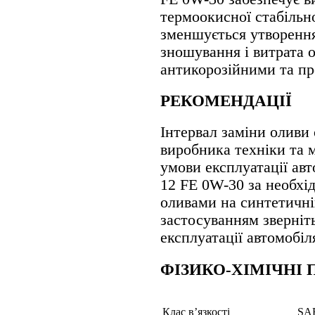
термоокисної стабільно
зменшується утворення
зношування і витрата 
антикорозійними та п
РЕКОМЕНДАЦІЇ
Інтервал заміни оливи
виробника техніки та 
умови експлуатації а
12 FE 0W-30 за необхі
оливами на синтетичні
застосуванням зверніть
експлуатації автомобіл
ФІЗИКО-ХІМІЧНІ
Клас в’язкості
SAE