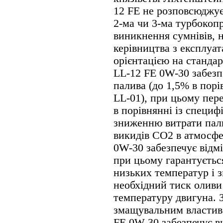
12 FE не розповсюджує
2-ма чи 3-ма турбокоп
виникнення сумнівів, 
керівництва з експлуат
орієнтацією на станд
LL-12 FE 0W-30 забезп
палива (до 1,5% в порі
LL-01), при цьому пер
в порівнянні із специ
зниженню витрати пали
викидів CO2 в атмосф
0W-30 забезпечує відмі
при цьому гарантуєтьс
низьких температур і 
необхідний тиск оливи
температуру двигуна.
змащувальним власти
FE 0W-30 забезпечує ви