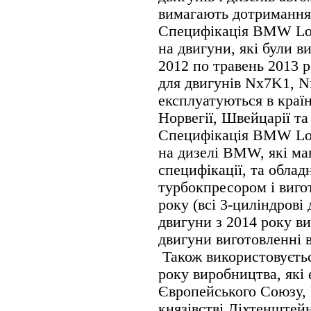
вимагають дотримання
Специфікація BMW Lon
на двигуни, які були ви
2012 по травень 2013 
для двигунів Nx7K1, N
експлуатуються в краї
Норвегії, Швейцарії та
Специфікація BMW Lon
на дизелі BMW, які ма
специфікації, та обла
турбокпресором і виго
року (всі 3-циліндрові
двигуни з 2014 року в
двигуни виготовленні 
Також використовуєтьс
року виробництва, які 
Європейського Союзу, 
князівстві Ліхтенштей