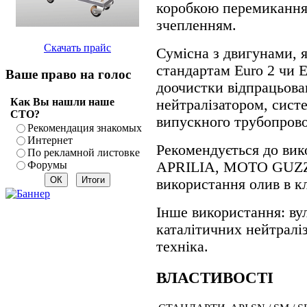
коробкою перемикання 
зчепленням.
Скачать прайс
Сумісна з двигунами, я
стандартам Euro 2 чи E
Ваше право на голос
доочистки відпрацьова
Как Вы нашли наше
нейтралізатором, сист
СТО?
випускного трубопрово
Рекомендация знакомых
Интернет
Рекомендується до ви
По рекламной листовке
Форумы
APRILIA, MOTO GUZZI
використання олив в кл
Інше використання: ву
каталітичних нейтралі
техніка.
ВЛАСТИВОСТІ