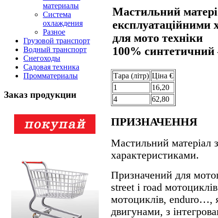
материалы
Мастильний матері
Система
експлуатаційними 
охлаждения
Разное
для мото техніки
Грузовой транспорт
100% синтетичний –
Водный транспорт
Снегоходы
Садовая техника
Тара (лiтр)
Цiна €
Промматериалы
1
16,20
Заказ продукции
4
62,80
ПРИЗНАЧЕННЯ
Мастильний матеріал 
характеристиками.
Призначений для мотоц
street і road мотоциклів
мотоциклів, enduro…, 
двигунами, з інтегров