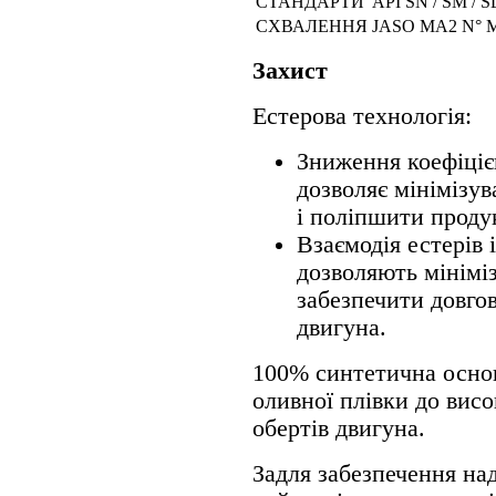
СТАНДАРТИ
API SN / SM / SL
СХВАЛЕННЯ
JASO MA2 N° 
Захист
Естерова технологія:
Зниження коефіцієн
дозволяє мінімізув
і поліпшити проду
Взаємодія естерів
дозволяють мінімі
забезпечити довгов
двигуна.
100% синтетична основ
оливної плівки до вис
обертів двигуна.
Задля забезпечення над