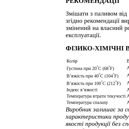
РЕКОМЕНДАЦІЇ
Змішати з паливом від 
згідно рекомендації ви
змінений на власний р
експлуатації.
ФІЗИКО-ХІМІЧНІ 
Колiр
В
°
°
Густина при 20
C (68
F)
°
°
В’язкість при 40
C (104
F)
°
°
В’язкість при 100
C (212
F)
Індекс в’язкості
Температура втрати текучості
Температура спалаху
Виробник залишає за 
характеристики проду
якості продукції без с