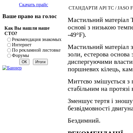
Скачать прайс
СТАНДАРТИ
API TC / JASO F
Ваше право на голос
Мастильний матеріал T
основі з низькою темп
Как Вы нашли наше
СТО?
-49°F).
Рекомендация знакомых
Интернет
Мастильний матеріал з
По рекламной листовке
золи, естерова основа
Форумы
диспергуючими власти
поршневих кілець, каме
Миттєво змішується з 
стабільним на протязі 
Зменшує тертя і зношу
безвідмовності двигуна
Бездимний.