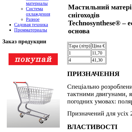
материалы
Мастильний матері
Система
снігоходів
охлаждения
Разное
Technosynthese® – е
Садовая техника
основа
Промматериалы
Заказ продукции
Тара (лiтр)
Цiна €
1
11,70
4
41,30
ПРИЗНАЧЕННЯ
Спеціально розроблени
тактними двигунами, я
погодних умовах: поля
Призначений для усіх 
ВЛАСТИВОСТІ