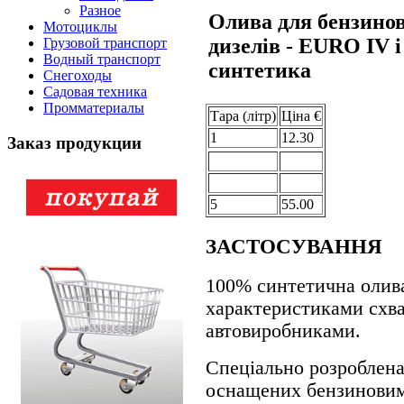
Разное
Олива для бензинов
Мотоциклы
дизелів - EURO IV
Грузовой транспорт
Водный транспорт
синтетика
Снегоходы
Садовая техника
Промматериалы
Тара (лiтр)
Цiна €
1
12.30
Заказ продукции
5
55.00
ЗАСТОСУВАННЯ
100% синтетична олив
характеристиками схва
автовиробниками.
Спеціально розроблена
оснащених бензиновим