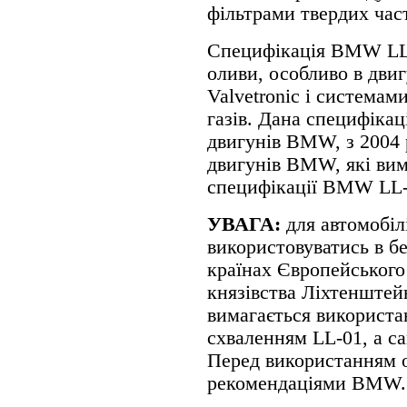
фільтрами твердих час
Специфікація BMW LL-
оливи, особливо в дви
Valvetronic і системам
газів. Дана специфікац
двигунів BMW, з 2004 
двигунів BMW, які ви
специфікації BMW LL-9
УВАГА:
для автомобі
використовуватись в б
країнах Європейського 
князівства Ліхтенштей
вимагається використан
схваленням LL-01, а с
Перед використанням о
рекомендаціями BMW.