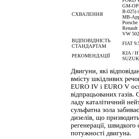
FORD 
GM-OPE
B-025)
СХВАЛЕННЯ
MB-Appr
Porsche
Renault
VW 502 
ВІДПОВІДНІСТЬ
FIAT 9.
СТАНДАРТАМ
KIA / 
РЕКОМЕНДАЦІЇ
SUZUK
Двигуни, які відповід
вмісту шкідливих речо
EURO IV і EURO V ос
відпрацьованих газів. 
ладу каталітичний нейт
сульфатна зола забива
дизелів, що призводит
регенерації, швидкого 
потужності двигуна.