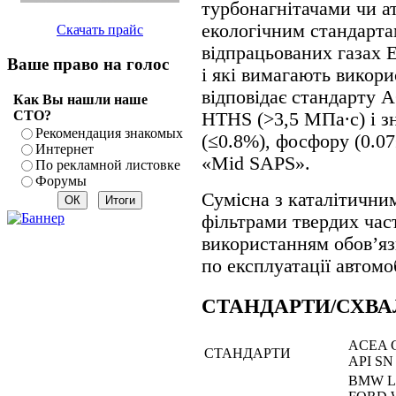
турбонагнітачами чи а
екологічним стандарта
Скачать прайс
відпрацьованих газах
Ваше право на голос
і які вимагають викор
відповідає стандарту 
Как Вы нашли наше
СТО?
HTHS (>3,5 МПа∙с) і з
Рекомендация знакомых
(≤0.8%), фосфору (0.07
Интернет
«Mid SAPS».
По рекламной листовке
Форумы
Сумісна з каталітични
фільтрами твердих час
використанням обов’яз
по експлуатації автомо
СТАНДАРТИ/СХВ
ACEA 
СТАНДАРТИ
API SN 
BMW Lo