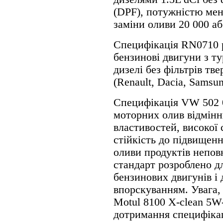
(DPF), потужністю менш
заміни оливи 20 000 або
Специфікація RN0710 
бензинові двигуни з ту
дизелі без фільтрів т
(Renault, Dacia, Samsun
Специфікація VW 502 0
моторних олив відмін
властивостей, високої 
стійкість до підвищенн
оливи продуктів непов
стандарт розроблено д
бензинових двигунів і 
впорскуванням. Увага,
Motul 8100 X-clean 5W
дотримання специфікац