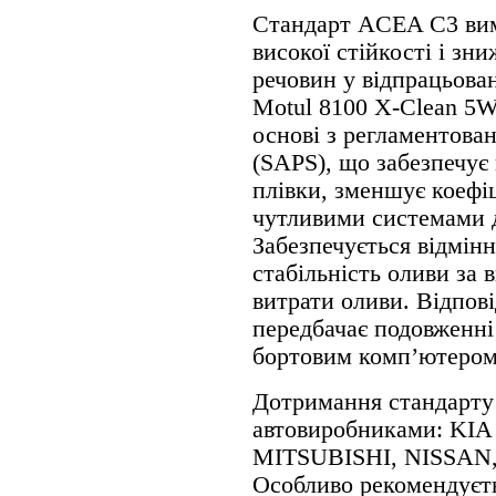
Стандарт ACEA C3 вима
високої стійкості і зн
речовин у відпрацьова
Motul 8100 X-Clean 5W
основі з регламентова
(SAPS), що забезпечує 
плівки, зменшує коефіц
чутливими системами д
Забезпечується відмінн
стабільність оливи за
витрати оливи. Відпов
передбачає подовженні 
бортовим комп’ютером
Дотримання стандарту
автовиробниками: KI
MITSUBISHI, NISSAN
Особливо рекомендуєть