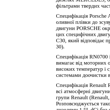
фільтрами твердих час
Специфікація Porsche A
оливної плівки до зсув
двигуни PORSCHE окрім
цих специфічних двигун
C30, який відповідає п
30).
Специфікація RN0700 
вимагає від моторних о
високих температур і 
системами доочистки в
Специфікація Renault
всі атмосферні двигуни
групи Renault (Renault,
Розповсюджується тако
дизелями 1.5L dCi без 