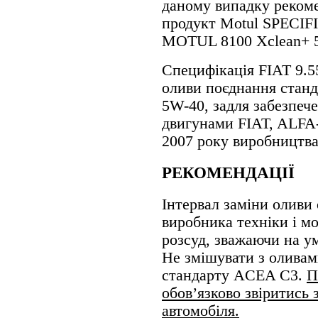
даному випадку рекоме
продукт Motul SPECIFI
MOTUL 8100 Xclean+ 
Специфікація FIAT 9.5
оливи поєднання станд
5W-40, задля забезпеч
двигунами FIAT, ALF
2007 року виробництва
РЕКОМЕНДАЦІЇ
Інтервал заміни оливи
виробника техніки і м
розсуд, зважаючи на ум
Не змішувати з оливами
стандарту ACEA C3.
П
обов’язково звіритись 
автомобіля.