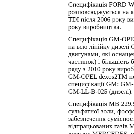
Специфікація FORD 
розповсюджується на а
TDI після 2006 року в
року виробництва.
Специфікація GM-OPE
на всю лінійку дизелі
двигунами, які оснаще
частинок) і більшість 
ряду з 2010 року вироб
GM-OPEL dexos2TM пов
специфікації GM: GM-L
GM-LL-B-025 (дизелі).
Специфікація MB 229.5
сульфатної золи, фосфо
забезпечення суміснос
відпрацьованих газів 
дизелях MERCEDES, о