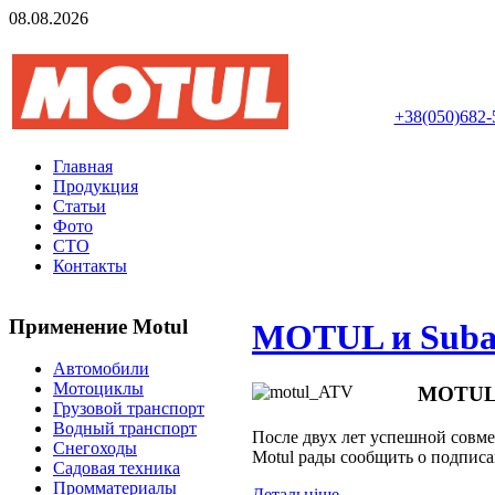
08.08.2026
Авторизований інте
+38(050)682-
Главная
Продукция
Статьи
Фото
СТО
Контакты
Применение Motul
MOTUL и Subar
Автомобили
Мотоциклы
MOTUL и
Грузовой транспорт
Водный транспорт
После двух лет успешной совме
Снегоходы
Motul рады сообщить о подписа
Садовая техника
Промматериалы
Детальнiше...