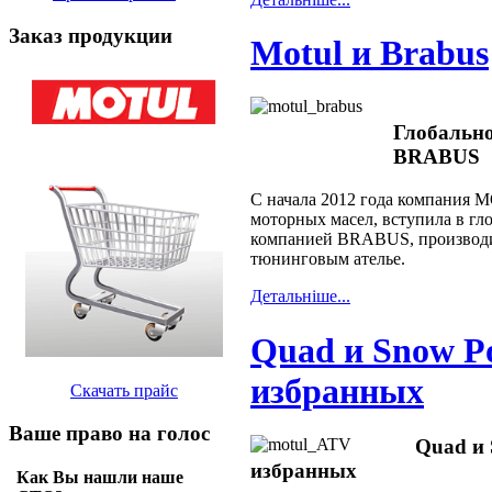
Заказ продукции
Motul и Brabus
Глобально
BRABUS
С начала 2012 года компания 
моторных масел, вступила в гл
компанией BRABUS, производи
тюнинговым ателье.
Детальнiше...
Quad и Snow P
избранных
Скачать прайс
Ваше право на голос
Quad и 
избранных
Как Вы нашли наше