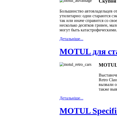
Скупой
Большинство автовладельцев от
утилитарно: одни стараются сэк
так или иначе справится со сво
несколько десятков гривен, мал
могут быть катастрофическими
Детальнiше...
MOTUL для ст
MOTUL 
Выставоч
Retro Clas
вызвали о
также вы
Детальнiше...
MOTUL Specif