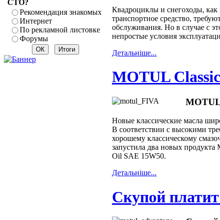
СТО?
Квадроциклы и снегоходы, как 
Рекомендация знакомых
транспортное средство, требую
Интернет
обслуживания. Но в случае с э
По рекламной листовке
непростые условия эксплуатаци
Форумы
Детальнiше...
MOTUL Classic 
MOTUL C
Новые классические масла широ
В соответствии с высокими тре
хорошему классическому смаз
запустила два новых продукта 
Oil SAE 15W50.
Детальнiше...
Скупой плати