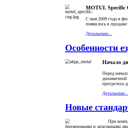
MOTUL Specifi
С мая 2009 года в ф
появилось в продаж
Детальнiше...
Особенности е
Начало д
Перед начал
динамичной е
прогрелось 
Детальнiше..
Новые стандар
При комп
бензиновыми и дизельными дви