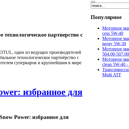
Популярное
Моторное мас
cess 5W-40
е технологическое партнерство с
Моторное мас
nergy 5W-30
Моторное мас
MOTUL, один из ведущих производителей
504.00-507.0
обальное технологическое партнёрство с
Моторное мас
телем суперкаров и крупнейшим в мире
clean 5W-40 -
Трансимисси
Multi ATF
ower: избранное для
Snow Power: избранное для