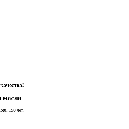
 качества!
 масла
у