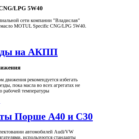
c CNG/LPG 5W40
илиальной сети компании "Владислав"
е масло MOTUL Specific CNG/LPG 5W40.
зды на АКПП
вижения
ом движения рекомендуется избегать
зды, пока масла во всех агрегатах не
до рабочей температуры
.
ты Порше A40 и C30
лектовании автомобилей Audi/VW
гателями, используются стандарты