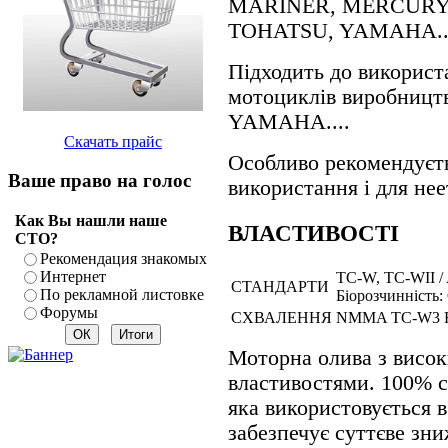
MARINER, MERCURY,
TOHATSU, YAMAHA..
Підходить до використ
мотоциклів виробниц
YAMAHA....
Скачать прайс
Особливо рекомендуєть
Ваше право на голос
використання і для не
Как Вы нашли наше
ВЛАСТИВОСТІ
СТО?
Рекомендация знакомых
Интернет
TC-W, TC-WII /
СТАНДАРТИ
По рекламной листовке
Біорозчинність:
Форумы
СХВАЛЕННЯ
NMMA TC-W3 
Моторна олива з висо
властивостями. 100% си
яка використовується 
забезпечує суттєве зни