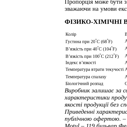
Пропорція може бути з
зважаючи на умови екс
ФІЗИКО-ХІМІЧНІ 
Колiр
В
°
°
Густина при 20
C (68
F)
°
°
В’язкість при 40
C (104
F)
°
°
В’язкість при 100
C (212
F)
Індекс в’язкості
Температура втрати текучості
Температура спалаху
Біологічний розпад
Виробник залишає за 
характеристики проду
якості продукції без с
Приведенні характерис
публічною офертою. – 
Motul – 119 бульвар Фе