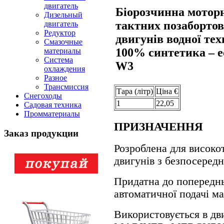
двигатель
Біорозчинна моторн
Дизельный
тактних позабортов
двигатель
Редуктор
двигунів водної тех
Смазочные
100% синтетика – 
материалы
Система
W3
охлаждения
Разное
Трансмиссия
Тара (лiтр)
Цiна €
Снегоходы
1
22,05
Садовая техника
Промматериалы
ПРИЗНАЧЕННЯ
Заказ продукции
Розроблена для високо
двигунів з безпосеред
Придатна до попереднь
автоматичної подачі ма
Використовується в 