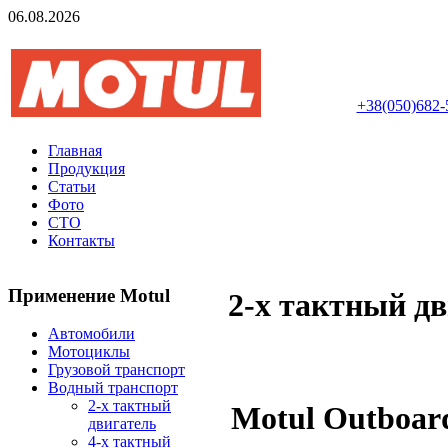
06.08.2026
Авторизований інте
+38(050)682-
Главная
Продукция
Статьи
Фото
СТО
Контакты
Применение Motul
2-х тактный д
Автомобили
Мотоциклы
Грузовой транспорт
Водный транспорт
2-х тактный
Motul Outboar
двигатель
4-х тактный