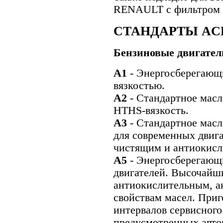
RENAULT с фильтром
СТАНДАРТЫ AC
Бензиновые двигател
A1
- Энергосберегающ
вязкостью.
А2
- Стандартное масл
HTHS-вязкость.
A3
- Стандартное масл
для современных двига
чистящим и антиокисл
А5
- Энергосберегающ
двигателей. Высочайш
антиокислительным, 
свойствам масел. При
интервалов сервисного
предусмотренных авто