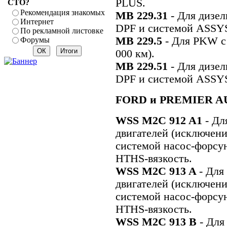
PLUS.
СТО?
Рекомендация знакомых
MB 229.31
- Для дизе
Интернет
DPF и системой ASSYS
По рекламной листовке
MB 229.5
- Для PKW с
Форумы
000 км).
MB 229.51
- Для дизе
DPF и системой ASSYS
FORD и PREMIER 
WSS M2C 912 A1
- Дл
двигателей (исключен
системой насос-форсун
HTHS-вязкость.
WSS M2C 913 A
- Для
двигателей (исключен
системой насос-форсун
HTHS-вязкость.
WSS M2C 913 B
- Для