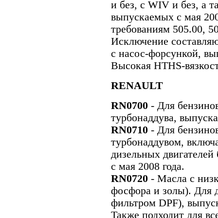
и без, с WIV и без, а 
выпускаемых с мая 200
требованиям 505.00, 50
Исключение составляю
с насос-форсункой, вы
Высокая HTHS-вязкос
RENAULT
RN0700
- Для бензино
турбонаддува, выпуска
RN0710
- Для бензино
турбонаддувом, включа
дизельных двигателей
с мая 2008 года.
RN0720
- Масла с низ
фосфора и золы). Для 
фильтром DPF), выпуск
Также подходит для в