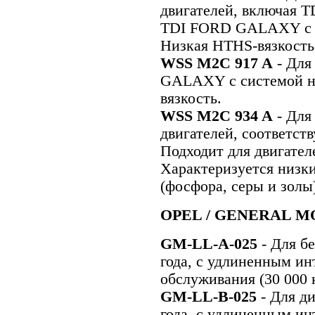
двигателей, включая T
TDI FORD GALAXY с с
Низкая HTHS-вязкость
WSS M2C 917 A
- Для
GALAXY с системой н
вязкость.
WSS M2C 934 A
- Для
двигателей, соответс
Подходит для двигател
Характеризуется низк
(фосфора, серы и золы
OPEL / GENERAL 
GM-LL-A-025
- Для б
года, с удлиненным ин
обслуживания (30 000 к
GM-LL-B-025
- Для д
года, с удлиненным ин