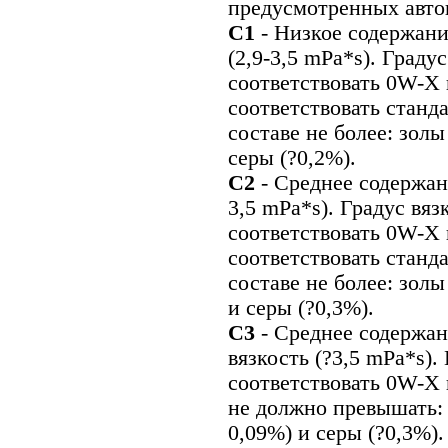
предусмотренных авто
С1
- Низкое содержани
(2,9-3,5 mPa*s). Граду
соответствовать 0W-X
соответствовать станд
составе не более: золы
серы (?0,2%).
С2
- Среднее содержан
3,5 mPa*s). Градус вя
соответствовать 0W-X
соответствовать станд
составе не более: золы
и серы (?0,3%).
С3
- Среднее содержа
вязкость (?3,5 mPa*s).
соответствовать 0W-X
не должно превышать: 
0,09%) и серы (?0,3%)