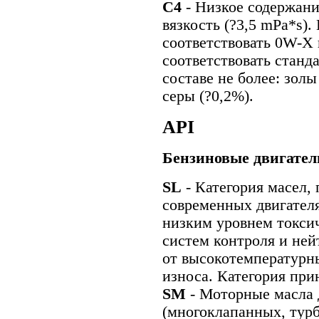
С4
- Низкое содержан
вязкость (?3,5 mPa*s).
соответствовать 0W-X
соответствовать станд
составе не более: золы
серы (?0,2%).
API
Бензиновые двигател
SL
- Категория масел,
современных двигателя
низким уровнем токси
систем контроля и не
от высокотемпературн
износа. Категория прин
SM
- Моторные масла 
(многоклапанных, тур