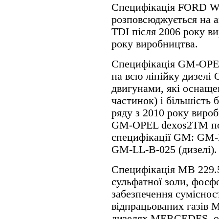
Специфікація FORD 
розповсюджується на а
TDI після 2006 року в
року виробництва.
Специфікація GM-OPE
на всю лінійку дизелі
двигунами, які оснаще
частинок) і більшість 
ряду з 2010 року вироб
GM-OPEL dexos2TM пов
специфікації GM: GM-L
GM-LL-B-025 (дизелі).
Специфікація MB 229.5
сульфатної золи, фосфо
забезпечення суміснос
відпрацьованих газів 
дизелях MERCEDES, о