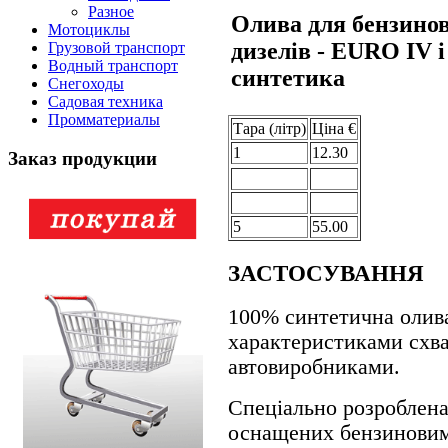
Разное
Олива для бензинов
Мотоциклы
дизелів - EURO IV
Грузовой транспорт
Водный транспорт
синтетика
Снегоходы
Садовая техника
Промматериалы
Тара (лiтр)
Цiна €
1
12.30
Заказ продукции
5
55.00
ЗАСТОСУВАННЯ
100% синтетична олив
характеристиками схва
автовиробниками.
Спеціально розроблена
оснащених бензиновим