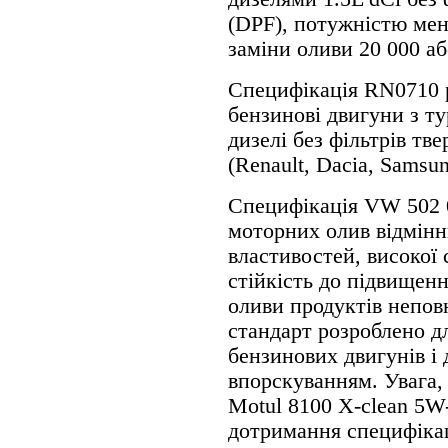
(DPF), потужністю менш
заміни оливи 20 000 або
Специфікація RN0710 
бензинові двигуни з ту
дизелі без фільтрів т
(Renault, Dacia, Samsun
Специфікація VW 502 0
моторних олив відмін
властивостей, високої 
стійкість до підвищенн
оливи продуктів непов
стандарт розроблено д
бензинових двигунів і 
впорскуванням. Увага,
Motul 8100 X-clean 5W
дотримання специфікац