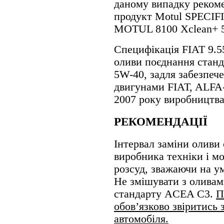
даному випадку рекоме
продукт Motul SPECIFI
MOTUL 8100 Xclean+ 
Специфікація FIAT 9.5
оливи поєднання станд
5W-40, задля забезпеч
двигунами FIAT, ALF
2007 року виробництва
РЕКОМЕНДАЦІЇ
Інтервал заміни оливи
виробника техніки і м
розсуд, зважаючи на ум
Не змішувати з оливами
стандарту ACEA C3.
П
обов’язково звіритись 
автомобіля.