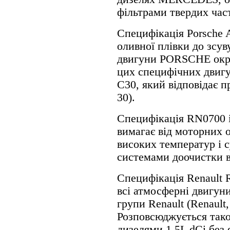
фільтрами твердих час
Специфікація Porsche A
оливної плівки до зсув
двигуни PORSCHE окрім
цих специфічних двигун
C30, який відповідає п
30).
Специфікація RN0700 
вимагає від моторних о
високих температур і 
системами доочистки в
Специфікація Renault
всі атмосферні двигуни
групи Renault (Renault,
Розповсюджується тако
дизелями 1.5L dCi без 