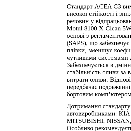
Стандарт ACEA C3 вима
високої стійкості і зн
речовин у відпрацьова
Motul 8100 X-Clean 5W
основі з регламентова
(SAPS), що забезпечує 
плівки, зменшує коефіц
чутливими системами д
Забезпечується відмінн
стабільність оливи за
витрати оливи. Відпов
передбачає подовженні 
бортовим комп’ютером
Дотримання стандарту
автовиробниками: KI
MITSUBISHI, NISSAN
Особливо рекомендуєть