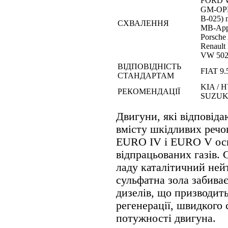
FORD 
GM-OPE
B-025)
СХВАЛЕННЯ
MB-Appr
Porsche
Renault
VW 502 
ВІДПОВІДНІСТЬ
FIAT 9.
СТАНДАРТАМ
KIA / 
РЕКОМЕНДАЦІЇ
SUZUK
Двигуни, які відповід
вмісту шкідливих речо
EURO IV і EURO V ос
відпрацьованих газів. 
ладу каталітичний нейт
сульфатна зола забива
дизелів, що призводит
регенерації, швидкого 
потужності двигуна.