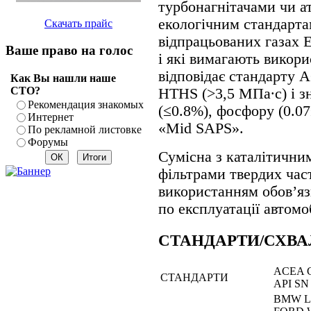
турбонагнітачами чи а
екологічним стандарта
Скачать прайс
відпрацьованих газах
Ваше право на голос
і які вимагають викор
відповідає стандарту 
Как Вы нашли наше
СТО?
HTHS (>3,5 МПа∙с) і з
Рекомендация знакомых
(≤0.8%), фосфору (0.07
Интернет
«Mid SAPS».
По рекламной листовке
Форумы
Сумісна з каталітични
фільтрами твердих час
використанням обов’яз
по експлуатації автомо
СТАНДАРТИ/СХВ
ACEA 
СТАНДАРТИ
API SN 
BMW Lo