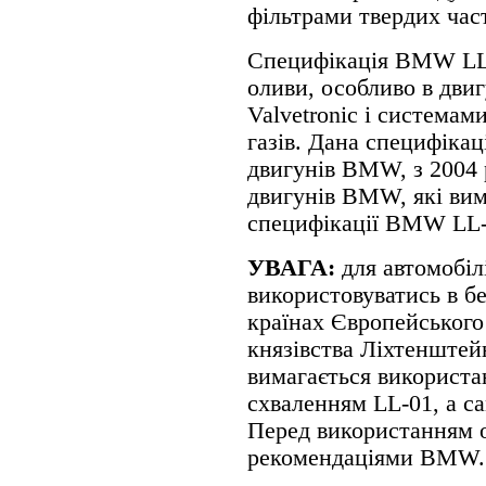
фільтрами твердих час
Специфікація BMW LL-
оливи, особливо в дви
Valvetronic і системам
газів. Дана специфікац
двигунів BMW, з 2004 
двигунів BMW, які ви
специфікації BMW LL-9
УВАГА:
для автомобі
використовуватись в б
країнах Європейського 
князівства Ліхтенштей
вимагається використан
схваленням LL-01, а с
Перед використанням о
рекомендаціями BMW.