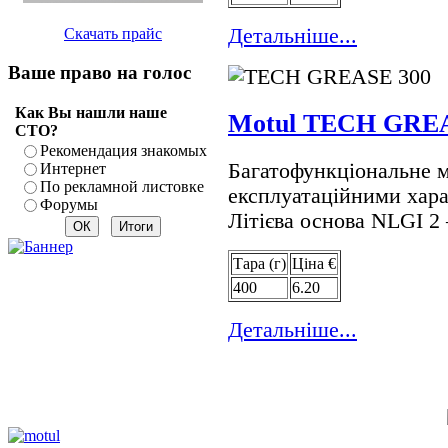
Детальнiше...
Скачать прайс
Ваше право на голос
Как Вы нашли наше
Motul TECH GREA
СТО?
Рекомендация знакомых
Багатофункціональне 
Интернет
По рекламной листовке
експлуатаційними хара
Форумы
Літієва основа NLGI 2
Тара (г)
Цiна €
400
6.20
Детальнiше...