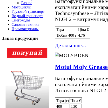
Багатофункціональне 
Разное
експлуатаційними хар
Мотоциклы
Грузовой транспорт
Technosynthese – Літіє
Водный транспорт
NLGI 2 – витримує над
Снегоходы
Садовая техника
Промматериалы
Тара
Цiна €
Тюбик 400 г
4,76
Заказ продукции
Детальнiше...
Motul Moly Greas
Багатофункціональне 
експлуатаційними хара
Літієва основа NLGI 2
Тара (г)
Цiна €
400
5.20