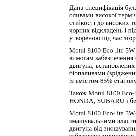
Дана специфікація бул
оливами високої терміч
стійкості до високих 
чорних відкладень і пі
утвореною під час згор
Motul 8100 Eco-lite 5W
вимогам забезпечення 
двигуна, встановлених
біопаливами (зріджений
із вмістом 85% етанолу
Також Motul 8100 Eco-l
HONDA, SUBARU і бе
Motul 8100 Eco-lite 5W
змащувальними власти
двигуна від зношуванн
забезпечує зменшення 