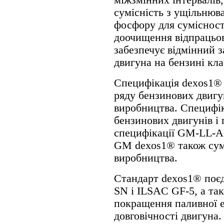
сумісність з ущільнюв
фосфору для сумісност
доочищення відпрацьов
забезпечує відмінний з
двигуна на бензині кла
Специфікація dexos1® 
ряду бензинових двигу
виробництва. Специфік
бензинових двигунів і
специфікації GM-LL-
GM dexos1® також сумі
виробництва.
Стандарт dexos1® поєд
SN і ILSAC GF-5, а та
покращення паливної е
довговічності двигуна.