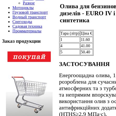
Разное
Олива для бензинов
Мотоциклы
дизелів - EURO IV
Грузовой транспорт
Водный транспорт
синтетика
Снегоходы
Садовая техника
Промматериалы
Тара (лiтр)
Цiна €
1
11.60
Заказ продукции
4
41.00
5
50.40
ЗАСТОСУВАННЯ
Енергоощадна олива, 1
розроблена для сучасн
атмосферних та з турб
та непрямим впорскува
використання олив з о
антифрикційних додатк
(HTHS≥2.9 МПа∙с).