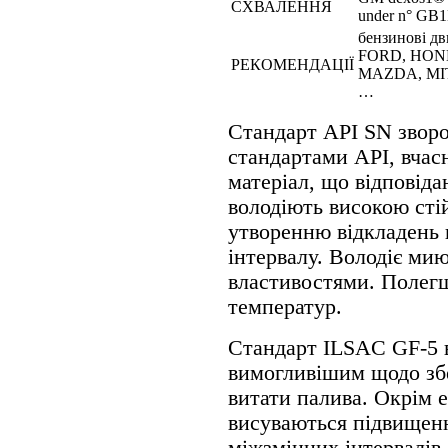
СХВАЛЕННЯ
under n° GB
бензинові 
FORD, HOND
РЕКОМЕНДАЦІЇ
MAZDA, MI
…
Стандарт API SN зворо
стандартами API, вчас
матеріал, що відповід
володіють високою сті
утворенню відкладень 
інтервалу. Володіє м
властивостями. Полег
температур.
Стандарт ILSAC GF-5 в
вимогливішим щодо збе
витати палива. Окрім 
висуваються підвищенн
міжзмінних інтервалів,