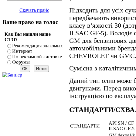
Підходить для усіх суч
Скачать прайс
передбачають викорис
Ваше право на голос
класу в’язкості 30 (до
ILSAC GF-5). Володіє
Как Вы нашли наше
СТО?
GM для бензинових дв
Рекомендация знакомых
автомобільними брен
Интернет
CHEVROLET чи GMC
По рекламной листовке
Форумы
Сумісна з каталітични
Даний тип олив може 
двигунами. Перед вико
інструкцією по експлуа
СТАНДАРТИ/СХВ
API SN / CF
СТАНДАРТИ
ILSAC GF-5
GM dexos1®