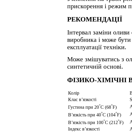
прискорення і режим п
РЕКОМЕНДАЦІЇ
Інтервал заміни оливи 
виробника і може бути
експлуатації техніки.
Може змішуватись з ол
синтетичній основі.
ФІЗИКО-ХІМІЧНІ 
Колiр
В
Клас в’язкості
S
°
°
Густина при 20
C (68
F)
°
°
В’язкість при 40
C (104
F)
°
°
В’язкість при 100
C (212
F)
Індекс в’язкості