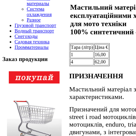
материалы
Мастильний матері
Система
експлуатаційними 
охлаждения
Разное
для мото техніки
Грузовой транспорт
100% синтетичний –
Водный транспорт
Снегоходы
Садовая техника
Тара (лiтр)
Цiна €
Промматериалы
1
16,00
Заказ продукции
4
62,00
ПРИЗНАЧЕННЯ
Мастильний матеріал 
характеристиками.
Призначений для мотоц
street і road мотоциклів
мотоциклів, enduro, tr
двигунами, з інтегров