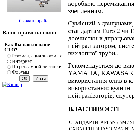
коробкою перемикання 
зчепленням.
Скачать прайс
Сумісний з двигунами,
стандартам Euro 2 чи E
Ваше право на голос
доочистки відпрацьова
Как Вы нашли наше
нейтралізатором, сист
СТО?
вихлопної труби..
Рекомендация знакомых
Интернет
Рекомендується до ви
По рекламной листовке
Форумы
YAMAHA, KAWASAKI в
використання олив в к
використання: вуличні
нейтралізаторів, скуте
ВЛАСТИВОСТІ
СТАНДАРТИ
API SN / SM / SL
СХВАЛЕННЯ
JASO MA2 N° 