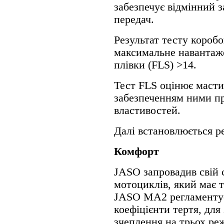
забезпечує відмінний 
передач.
Результат тесту короб
максимальне навантаж
плівки (FLS) >14.
Тест FLS оцінює масти
забезпеченням ними п
властивостей.
Далі встановлюється ре
Комфорт
JASO запровадив свій 
мотоциклів, який має
JASO MA2 регламентує
коефіцієнти тертя, для
зчеплення на трьох реж