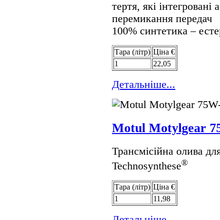
тертя, які інтегровані 
перемикання передач
100% синтетика – есте
Тара (лiтр)
Цiна €
1
22,05
Детальнiше...
Motul Motylgear 
Трансмісійна олива дл
®
Technosynthese
Тара (лiтр)
Цiна €
1
11,98
Детальнiше...