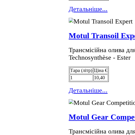
Детальнiше...
Motul Transoil Ex
Трансмісійна олива д
Technosynthèse - Ester
Тара (лiтр)
Цiна €
1
10,40
Детальнiше...
Motul Gear Compet
Трансмісійна олива дл