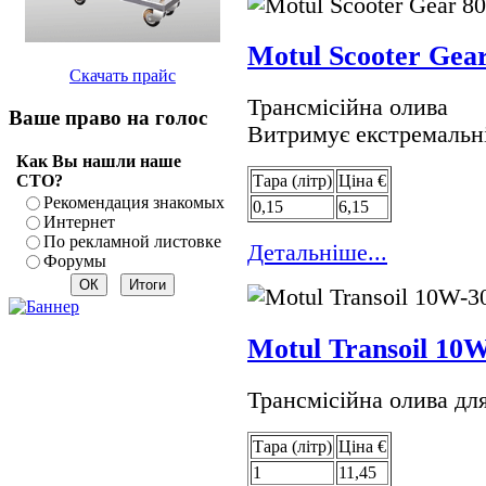
Motul Scooter Gea
Скачать прайс
Трансмісійна олива
Ваше право на голос
Витримує екстремальн
Как Вы нашли наше
СТО?
Тара (лiтр)
Цiна €
Рекомендация знакомых
0,15
6,15
Интернет
По рекламной листовке
Детальнiше...
Форумы
Motul Transoil 10
Трансмісійна олива д
Тара (лiтр)
Цiна €
1
11,45