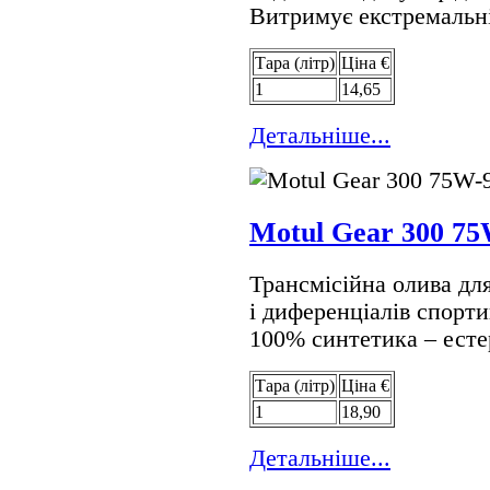
Витримує екстремальн
Тара (лiтр)
Цiна €
1
14,65
Детальнiше...
Motul Gear 300 75
Трансмісійна олива дл
і диференціалів спорти
100% синтетика – есте
Тара (лiтр)
Цiна €
1
18,90
Детальнiше...