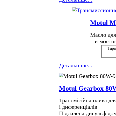
Motul M
Масло для
и мосто
Тара 
Детальнiше...
Motul Gearbox 80
Трансмісійна олива дл
і диференціалів
Підсилена дисульфідо