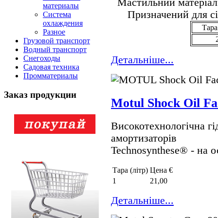
Мастильний матеріал 
материалы
Призначений для сі
Система
охлаждения
Тара 
Разное
Грузовой транспорт
Водный транспорт
Детальнiше...
Снегоходы
Садовая техника
Промматериалы
Заказ продукции
Motul Shock Oil Fa
Високотехнологічна гі
амортизаторів
Technosynthese® - на о
Тара (лiтр)
Цена €
1
21,00
Детальнiше...