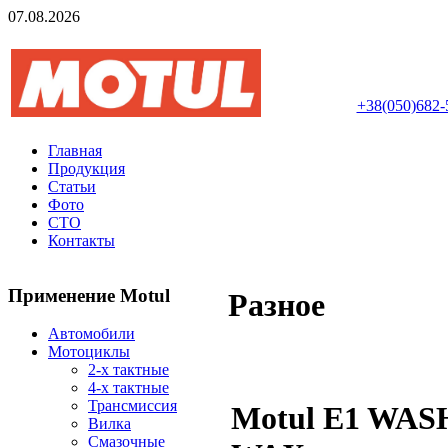
07.08.2026
Авторизований інте
+38(050)682-
Главная
Продукция
Статьи
Фото
СТО
Контакты
Применение Motul
Разное
Автомобили
Мотоциклы
2-х тактные
4-х тактные
Трансмиссия
Motul E1 WAS
Вилка
Смазочные