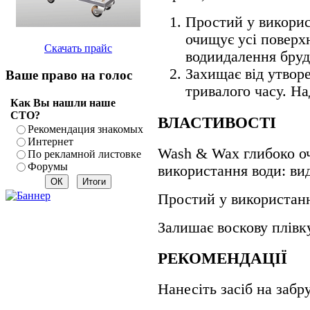
Простий у викорис
очищує усі поверх
Скачать прайс
водиидалення бруд
Захищає від утвор
Ваше право на голос
тривалого часу. Н
Как Вы нашли наше
СТО?
ВЛАСТИВОСТІ
Рекомендация знакомых
Интернет
Wash & Wax глибоко оч
По рекламной листовке
Форумы
використання води: вид
Простий у використанн
Залишає воскову плівк
РЕКОМЕНДАЦІЇ
Нанесіть засіб на заб