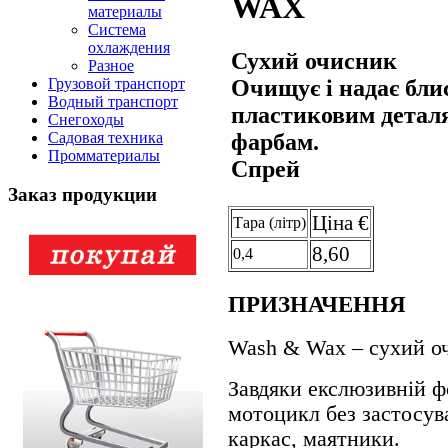
WAX
материалы
Система
охлаждения
Сухий очисник
Разное
Очищує і надає бли
Грузовой транспорт
Водный транспорт
пластиковим детал
Снегоходы
фарбам.
Садовая техника
Промматериалы
Спрей
Заказ продукции
Цiна €
Тара (лiтр)
8,60
0,4
ПРИЗНАЧЕННЯ
Wash & Wax – сухий о
Завдяки екслюзивній ф
мотоцикл без застосув
каркас, маятники.