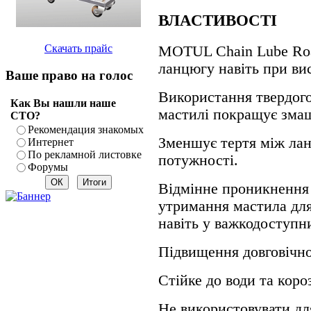
ВЛАСТИВОСТІ
Скачать прайс
MOTUL Chain Lube Roa
ланцюгу навіть при ви
Ваше право на голос
Використання твердого
Как Вы нашли наше
мастилі покращує зма
СТО?
Рекомендация знакомых
Зменшує тертя між лан
Интернет
По рекламной листовке
потужності.
Форумы
Відмінне проникнення 
утримання мастила для
навіть у важкодоступн
Підвищення довговічно
Стійке до води та короз
Не використовувати для