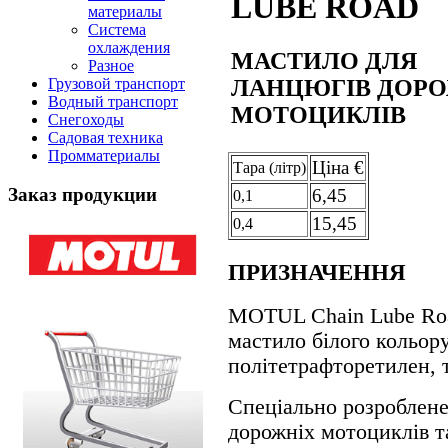
LUBE ROAD
материалы
Система
охлаждения
МАСТИЛО ДЛЯ
Разное
ЛАНЦЮГІВ ДОР
Грузовой транспорт
Водный транспорт
МОТОЦИКЛІВ
Снегоходы
Садовая техника
Промматериалы
Цiна €
Тара (лiтр)
Заказ продукции
6,45
0,1
15,45
0,4
ПРИЗНАЧЕННЯ
MOTUL Chain Lube Roa
мастило білого кольор
політетрафторетилен, 
Спеціально розроблене 
дорожніх мотоциклів т