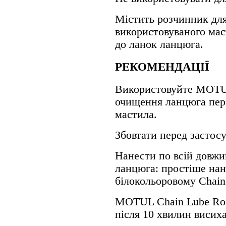
Містить розчинник дл
використовуваного ма
до ланок ланцюга.
РЕКОМЕНДАЦІЇ
Використовуйте MOTUL
очищення ланцюга пер
мастила.
Збовтати перед застос
Нанести по всій довж
ланцюга: простіше нан
білокольоровому Chain
MOTUL Chain Lube Roa
після 10 хвилин висих