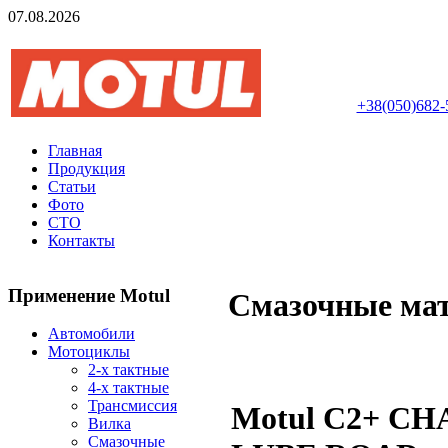
07.08.2026
Авторизований інте
+38(050)682-
Главная
Продукция
Статьи
Фото
СТО
Контакты
Применение Motul
Смазочные ма
Автомобили
Мотоциклы
2-х тактные
4-х тактные
Трансмиссия
Motul C2+ CH
Вилка
Смазочные