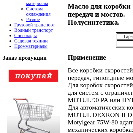
материалы
Масло для коробки
Система
передач и мостов.
охлаждения
Разное
Полусинтетика.
Грузовой транспорт
Водный транспорт
Снегоходы
Тара 
Садовая техника
Промматериалы
Применение
Заказ продукции
Все коробки скоростей
передач, гипоидные мо
Для коробок скоростей
для систем с огранич
MOTUL 90 PA или HY
Для автоматических к
MOTUL DEXRON II D 
Motylgear 75W-80 адап
механических коробка