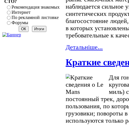
СТО?
наблюдается сильное 
Рекомендация знакомых
Интернет
синтетических продукто
По рекламной листовке
благосостояние людей
Форумы
в которых установлены
требовательные к каче
Детальнiше...
Краткие сведе
Для го
кругова
миль) 
постоянный трек, дор
пользования, по котор
грузовики; повороты 
используются только ра