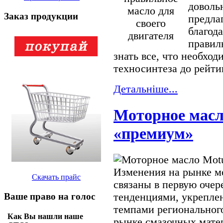
доволь
Заказ продукции
предла
благод
правил
знать все, что необхо
техносинтеза до рейти
Детальнiше...
Моторное масл
«премиум»
Изменения на рынке мо
Скачать прайс
связаны в первую оче
тенденциями, укрепле
Ваше право на голос
темпами регионального
Как Вы нашли наше
рынке смазочных матер