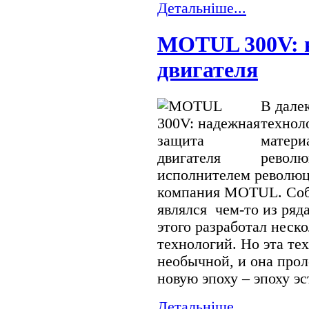
Детальнiше...
MOTUL 300V: 
двигателя
В дале
технол
матери
револю
исполнителем революц
компания MOTUL. Собс
являлся чем-то из ря
этого разработал неск
технологий. Но эта те
необычной, и она про
новую эпоху – эпоху э
Детальнiше...